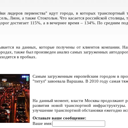
йки лидеров первенства" идут города, в которых транспортны
ль, Лион, а также Стокгольм. Что касается российской столицы, т
дорог достигает 115%, а в вечернее время – 134%. По средним по
ывается на данных, которые получены от клиентов компании. На
ородах, также был произведен анализ самых загруженных автодорог
аходятся в пробках.
Самым загруженным европейским городом в прош
"титул" завоевала Варшава. В 2010 году самая тя
На данный момент, власти Москвы продолжают р
развития новой транспортной инфраструктуры.
улучшение транспортной обстановки ежегодно ис
Оставьте ваше сообщение:
Ваше имя: