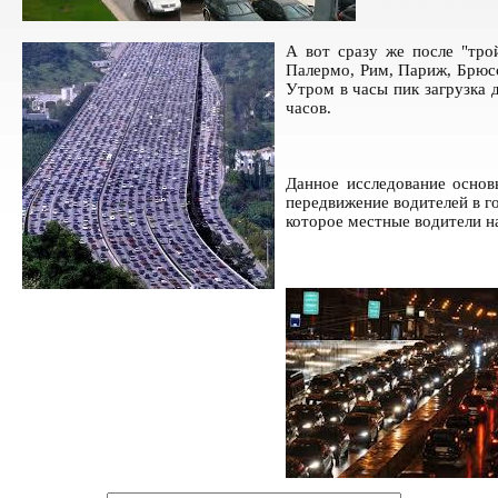
А вот сразу же после "тро
Палермо, Рим, Париж, Брюссе
Утром в часы пик загрузка 
часов.
Данное исследование основ
передвижение водителей в г
которое местные водители н