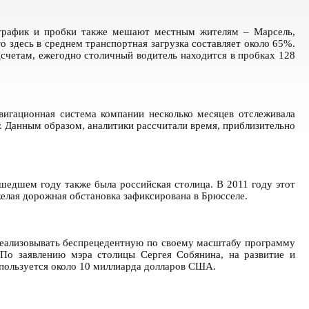
й трафик и пробки также мешают местным жителям – Марсель,
о здесь в среднем транспортная загрузка составляет около 65%.
дсчетам, ежегодно столичный водитель находится в пробках 128
вигационная система компании несколько месяцев отслеживала
. Данным образом, аналитики рассчитали время, приблизительно
едшем году также была российская столица. В 2011 году этот
желая дорожная обстановка зафиксирована в Брюсселе.
еализовывать беспрецедентную по своему масштабу программу
 По заявлению мэра столицы Сергея Собянина, на развитие и
пользуется около 10 миллиарда долларов США.