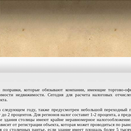
 поправки, которые обязывают компании, имеющие торгово-офи
имости недвижимости. Сегодня для расчета налоговых отчислен
кта.
в следующем году, также предусмотрен небольшой переходный пе
т до 2 процентов. Для регионов налог составит 1-2 процента, а пре
е здания столицы имеют крайне неравномерное налогообложение.
ависит от регистрации объекта, которая может проводиться по рын
я со столичных рантье, если здание имеет площадь более 5 тыся