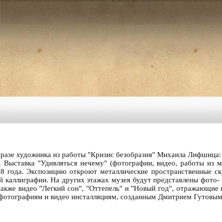
разе художника из работы "Кризис безобразия" Михаила Лифшица: "
. Выставка "Удивляться нечему" (фотографии, видео, работы из м
88 года. Экспозицию откроют металлические пространственные ск
й каллиграфии. На других этажах музея будут представлены фото-
также видео "Легкий сон", "Оттепель" и "Новый год", отражающие 
отографиям и видео инсталляциям, созданным Дмитрием Гутовым 