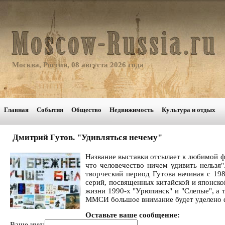
Москва, Россия, 08 августа 2026 года
Главная
События
Общество
Недвижимость
Культура и отдых
Дмитрий Гутов. "Удивляться нечему"
Название выставки отсылает к любимой ф
что человечество ничем удивить нельзя"
творческий период Гутова начиная с 19
серий, посвященных китайской и японско
жизни 1990-х "Урюпинск" и "Слепые", а 
ММСИ большое внимание будет уделено ф
Оставьте ваше сообщение:
Ваше имя: