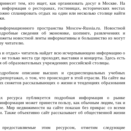
ринесет тем, кто ищет, как организовать досуг в Москве. На
я информация о ресторанах, гостиницах, исторических местах
можно спланировать отдых на один или несколько столице найти
ки.
информационного пространства Moscow-Russia.ru. Новостной
подробные сведения об экономике, шопинге, развлечениях и
Сюжеты новостной ленты информативны и большинство из могут
зу читателю.
ра и отдых» читатель найдет всю исчерпывающею информацию о
не только места где проходят, выставки и концерты. Здесь есть
 об образовательных учреждениях российской столицы.
одробном описание высших и среднеспециальных учебных
 репортажах, о том, что происходит в этой отрасли. На сайте вы
ых сюжетов рассказывающих о жизни и тенденциях образования
ах ресурса публикуется подробная информация о рынке
информация может принести пользу, как обычным людям, так и
ре. Мир недвижимости на сайте показан без прикрас со всеми
. Также объективно сайт рассказывает об общественной жизни
 предоставляемые этим ресурсом, отметим следующие