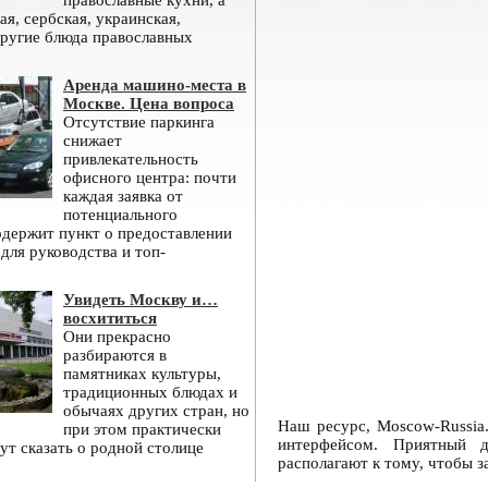
православные кухни, а
ая, сербская, украинская,
другие блюда православных
Аренда машино-места в
Москве. Цена вопроса
Отсутствие паркинга
снижает
привлекательность
офисного центра: почти
каждая заявка от
потенциального
одержит пункт о предоставлении
для руководства и топ-
Увидеть Москву и…
восхититься
Они прекрасно
разбираются в
памятниках культуры,
традиционных блюдах и
обычаях других стран, но
Наш ресурс, Мoscow-Russia
при этом практически
интерфейсом. Приятный 
ут сказать о родной столице
располагают к тому, чтобы з