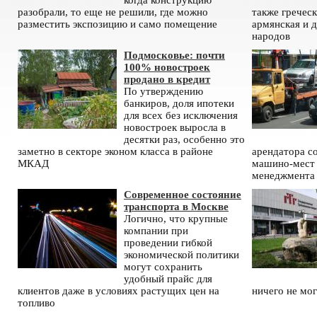
когда конструкцию
разобрали, то еще не решили, где можно
также греческ
разместить экспозицию и само помещение
армянская и 
народов
Подмосковье: почти
100% новостроек
продано в кредит
По утверждению
банкиров, доля ипотеки
для всех без исключения
новостроек выросла в
десятки раз, особенно это
заметно в секторе эконом класса в районе
арендатора с
МКАД
машино-мест 
менеджмента
Современное состояние
транспорта в Москве
Логично, что крупные
компании при
проведении гибкой
экономической политики
могут сохранить
удобный прайс для
клиентов даже в условиях растущих цен на
ничего не мог
топливо