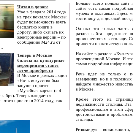
Больше всего пользы сайт п
Читая в дороге
сайте есть самая подробна
Уже в феврале 2014 года
музеях и выставках. Здесь 
на трех вокзалах Москвы
гостиницу для деловой поезд
будет возможность взять
бесплатно книги в
Однако это только часть 
дорогу, либо скачать их
раздел сайта предлагает 
электронные версии – по
происшествиях в столице. 
сообщению M24.ru от
принести практическую поль
..
На сайте в разделе «Культу
Теперь в Москве
просвещенной Москве. И это 
билеты на культурные
самая подробная информация
мероприятия станет
легче приобрести
Речь идет не только о п
В Москве в рамках акции
заведениях, но и о полезных
«Ночь искусств» был
найдете множество новостн
запущен проект
в Москве.
«Музейная карта» (с 4
екабря). Теперь ожидается
Кроме этого на страниц
 этого проекта в 2014 году, так
недвижимости столицы. Эта 
профессионалам в этой сфе
достоинствами и проблемами
столицы.
Резюмируя возможности,