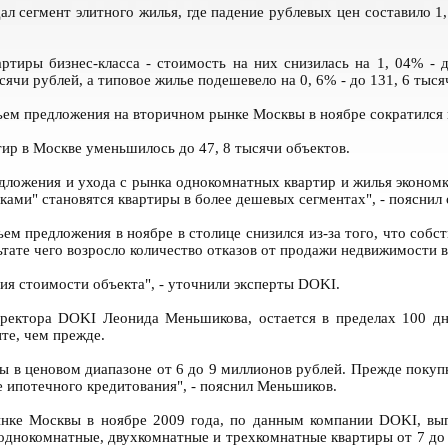
л сегмент элитного жилья, где падение рублевых цен составило 1
тиры бизнес-класса - стоимость на них снизилась на 1, 04% - д
сячи рублей, а типовое жилье подешевело на 0, 6% - до 131, 6 тыся
м предложения на вторичном рынке Москвы в ноябре сократился на
тир в Москве уменьшилось до 47, 8 тысячи объектов.
дложения и ухода с рынка однокомнатных квартир и жилья экономк
чками" становятся квартиры в более дешевых сегментах", - пояснил
м предложения в ноябре в столице снизился из-за того, что собс
льтате чего возросло количество отказов от продажи недвижимости 
ия стоимости объекта", - уточнили эксперты DOKI.
директора DOKI Леонида Меньшикова, остается в пределах 100 д
нте, чем прежде.
ы в ценовом диапазоне от 6 до 9 миллионов рублей. Прежде покуп
е ипотечного кредитования", - пояснил Меньшиков.
ынке Москвы в ноябре 2009 года, по данным компании DOKI, выг
 однокомнатные, двухкомнатные и трехкомнатные квартиры от 7 до