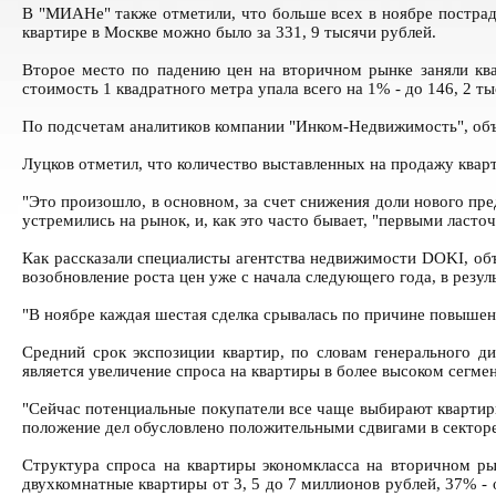
В "МИАНе" также отметили, что больше всех в ноябре пострада
квартире в Москве можно было за 331, 9 тысячи рублей.
Второе место по падению цен на вторичном рынке заняли квар
стоимость 1 квадратного метра упала всего на 1% - до 146, 2 ты
По подсчетам аналитиков компании "Инком-Недвижимость", объе
Луцков отметил, что количество выставленных на продажу квар
"Это произошло, в основном, за счет снижения доли нового пре
устремились на рынок, и, как это часто бывает, "первыми ласто
Как рассказали специалисты агентства недвижимости DOKI, объе
возобновление роста цен уже с начала следующего года, в резу
"В ноябре каждая шестая сделка срывалась по причине повышен
Средний срок экспозиции квартир, по словам генерального 
является увеличение спроса на квартиры в более высоком сегме
"Сейчас потенциальные покупатели все чаще выбирают квартир
положение дел обусловлено положительными сдвигами в сектор
Структура спроса на квартиры экономкласса на вторичном р
двухкомнатные квартиры от 3, 5 до 7 миллионов рублей, 37% -