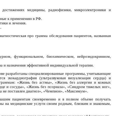
х достижениях медицины, радиофизики, микроэлектроники и
ные к применению в РФ.
ики и лечения.
.
иагностическая про грамма обследования пациентов, названная
урном, функциональном, биохимическом, нейроэндокринном,
а и назначения эффективной индивидуальной терапии.
нове разработаны специализированные программы, учитывающие
я эхокардиография (ультразвуковая визуализация сердца) и
ограммам: «Жизнь без астмы», «Жизнь без аллергии и кожных
рдце и сосуды», «Жизнь без псориаза», «Синдром тяжелых ног»,
а не поставлен диагноз», «Чемпион», «Максимум».
 нашим пациентам своевременно и в полном объеме получать
аны на медицинские услуги своим родным, близким и знакомым,