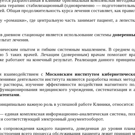
ется разработанная в клинике оригинальная комплексная методика
апа терапии: стабилизационный (одновременно — подготовительны
й. Общая продолжительность курса лечения составляет, как правил
 «ромашки», где центральную часть занимает пациент, а лепестк
в дневном стационаре является использование системы
доверенны
льтат лечения.
ническим опытом и гибким системным мышлением. В среднем один
о 5 таких врачей. Лечащим (доверенным) врачам помогают вра
же работают на конечный результат. Реализация данного принцип
ым взаимодействием с
Московским институтом кибернетичес
лениями деятельности института являются разработка новых метод
е растворы, изучение эффективности воздействия магнитного по
функционирования медицинского учреждения, систематизация и а
атентами
.
ринципиально важную роль в успешной работе Клиники, относится:
 единая комплексная информационно-аналитическая система, по
а и соответствующий электронный документооборот.
 сопровождения каждого пациента, доведенная до уровня план
построения всего процесса обслуживания пациента лежит принцип м