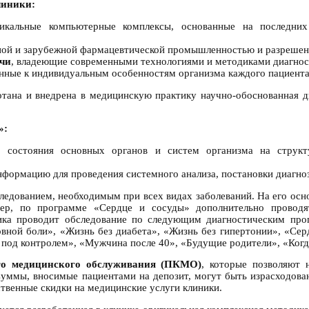
линики:
никальные компьютерные комплексы, основанные на последни
ной и зарубежной фармацевтической промышленностью и разрешен
чи
, владеющие современными технологиями и методиками диагност
нные к индивидуальным особенностям организма каждого пациента
тана и внедрена в медицинскую практику научно-обоснованная д
»:
 состояния основных органов и систем организма на структ
формацию для проведения системного анализа, постановки диагноз
ледованием, необходимым при всех видах заболеваний. На его ос
мер, по программе «Сердце и сосуды» дополнительно проводятс
иника проводит обследование по следующим диагностическим пр
овной боли», «Жизнь без диабета», «Жизнь без гипертонии», «Се
 под контролем», «Мужчина после 40», «Будущие родители», «Когд
го медицинского обслуживания (ПКМО)
, которые позволяют
Суммы, вносимые пациентами на депозит, могут быть израсходов
венные скидки на медицинские услуги клиники.