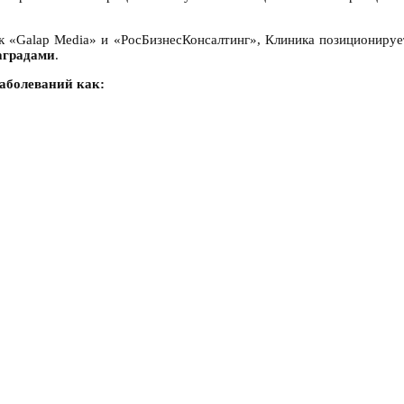
к «Galap Media» и «РосБизнесКонсалтинг», Клиника позиционируе
аградами
.
аболеваний как: