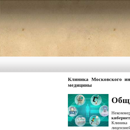
Клиника Московского ин
медицины
Общи
Некомме
киберне
Клиника
лицензие