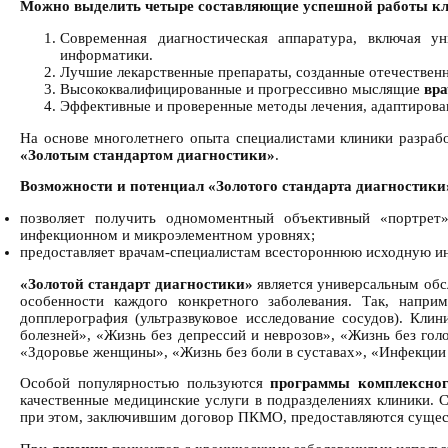
Можно выделить четыре составляющие успешной работы к
Современная диагностическая аппаратура, включая у
информатики.
Лучшие лекарственные препараты, созданные отечествен
Высококвалифицированные и прогрессивно мыслящие
вра
Эффективные и проверенные методы лечения, адаптирова
На основе многолетнего опыта специалистами клиники разрабо
«Золотым стандартом диагностики»
.
Возможности и потенциал «Золотого стандарта диагностики
позволяет получить одномоментный объективный «портрет»
инфекционном и микроэлементном уровнях;
предоставляет врачам-специалистам всестороннюю исходную ин
«Золотой стандарт диагностики»
является универсальным обс
особенности каждого конкретного заболевания. Так, напри
допплерография (ультразвуковое исследование сосудов). Кл
болезней», «Жизнь без депрессий и неврозов», «Жизнь без гол
«Здоровье женщины», «Жизнь без боли в суставах», «Инфекции
Особой популярностью пользуются
программы комплексно
качественные медицинские услуги в подразделениях клиники. 
при этом, заключившим договор ПКМО, предоставляются сущест