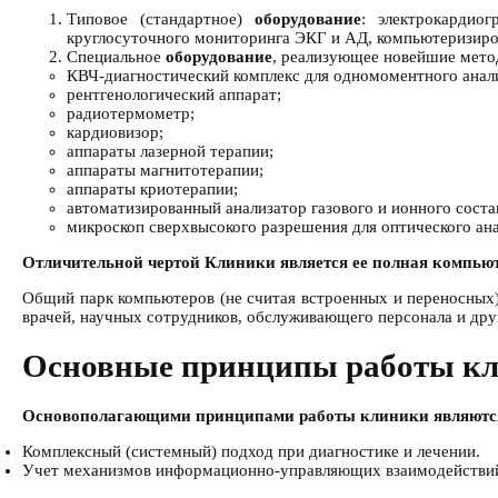
Типовое (стандартное)
оборудование
: электрокардио
круглосуточного мониторинга ЭКГ и АД, компьютеризиров
Специальное
оборудование
, реализующее новейшие метод
КВЧ-диагностический комплекс для одномоментного анали
рентгенологический аппарат;
радиотермометр;
кардиовизор;
аппараты лазерной терапии;
аппараты магнитотерапии;
аппараты криотерапии;
автоматизированный анализатор газового и ионного соста
микроскоп сверхвысокого разрешения для оптического ана
Отличительной чертой Клиники является ее полная компью
Общий парк компьютеров (не считая встроенных и переносных)
врачей, научных сотрудников, обслуживающего персонала и дру
Основные принципы работы к
Основополагающими принципами работы клиники являютс
Комплексный (системный) подход при диагностике и лечении.
Учет механизмов информационно-управляющих взаимодействий о