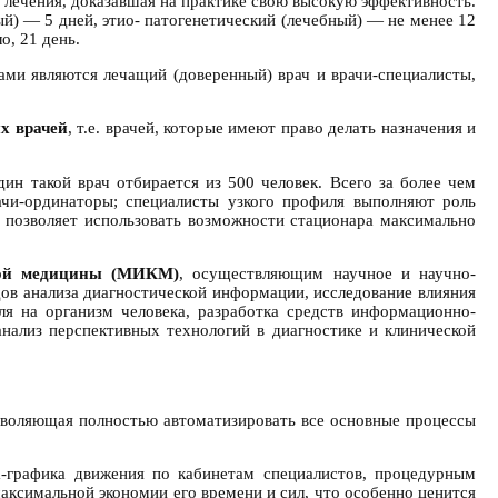
 лечения, доказавшая на практике свою высокую эффективность.
й) — 5 дней, этио- патогенетический (лечебный) — не менее 12
о, 21 день.
ами являются лечащий (доверенный) врач и врачи-специалисты,
х врачей
, т.е. врачей, которые имеют право делать назначения и
 такой врач отбирается из 500 человек. Всего за более чем
чи-ординаторы; специалисты узкого профиля выполняют роль
а позволяет использовать возможности стационара максимально
кой медицины (МИКМ)
, осуществляющим научное и научно-
ов анализа диагностической информации, исследование влияния
ля на организм человека, разработка средств информационно-
нализ перспективных технологий в диагностике и клинической
зволяющая полностью автоматизировать все основные процессы
а-графика движения по кабинетам специалистов, процедурным
аксимальной экономии его времени и сил, что особенно ценится