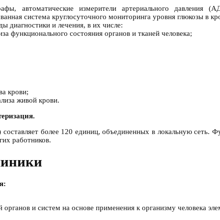
графы, автоматические измерители артериального давления (А
анная система круглосуточного мониторинга уровня глюкозы в кр
ы диагностики и лечения, в их числе:
за функционального состояния органов и тканей человека;
ва крови;
лиза живой крови.
теризация.
 составляет более 120 единиц, объединенных в локальную сеть. 
гих работников.
линики
я:
рганов и систем на основе применения к организму человека эле