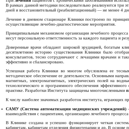
При
лечении
пациентов с хроническими заболеваниями использу
В рамках данной методики последовательно реализуются три эт
дней и восстановительный (реабилитационный) — не менее 4 дне
Лечение в дневном стационаре Клиники построено по принципу
осуществляющие лечебно-диагностические мероприятия.
Принципиальным механизмом организации лечебного процесса 
несут персональную ответственность за каждого пациента и резу
Доверенные врачи обладают широкой эрудицией, богатым кли
десятилетнюю историю существования Клиники было отобран
консультантов, тесно сотрудничают с лечащими врачами и так
эффективно и сбалансировано.
Успешная работа Клиники во многом обусловлена ее тесн
методическое обеспечение ее деятельности. Основными направ
магнитных, электромагнитных, электрических полей на водны
технологического и программного обеспечения эффективного 
практике. Разработки Института защищены многочисленными
п
К числу наиболее значимых разработок института, играющих п
САМУ (Система автоматизации медицинских учреждений)
—
взаимодействия с пациентами, организацию лечебного процесс
В Клинике создана и успешно функционирует четкая система
кабинетам, кабинетам отделения физиотерапии и др. В основе 