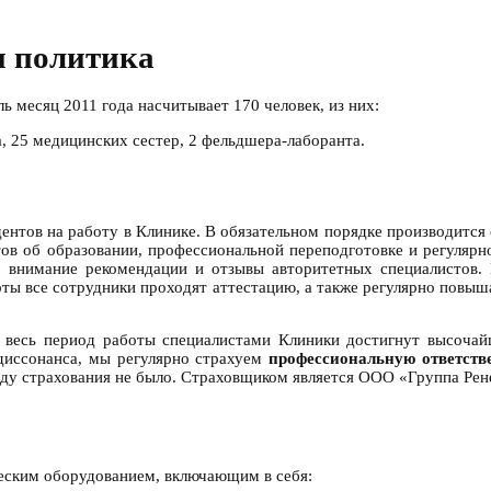
я политика
 месяц 2011 года насчитывает 170 человек, из них:
а, 25 медицинских сестер, 2 фельдшера-лаборанта.
нтов на работу в Клинике. В обязательном порядке производится
тов об образовании, профессиональной переподготовке и регуляр
 внимание рекомендации и отзывы авторитетных специалистов. 
боты все сотрудники проходят аттестацию, а также регулярно пов
 весь период работы специалистами Клиники достигнут высочай
диссонанса, мы регулярно страхуем
профессиональную ответств
иду страхования не было. Страховщиком является ООО «Группа Рен
еским оборудованием, включающим в себя: