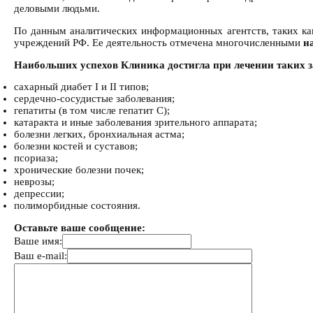
деловыми людьми.
По данным аналитических информационных агентств, таких ка
учреждений РФ. Ее деятельность отмечена многочисленными
н
Наибольших успехов Клиника достигла при лечении таких з
сахарный диабет I и II типов;
сердечно-сосудистые заболевания;
гепатиты (в том числе гепатит С);
катаракта и иные заболевания зрительного аппарата;
болезни легких, бронхиальная астма;
болезни костей и суставов;
псориаза;
хронические болезни почек;
неврозы;
депрессии;
полиморбидные состояния.
Оставьте ваше сообщение:
Ваше имя:
Ваш e-mail: