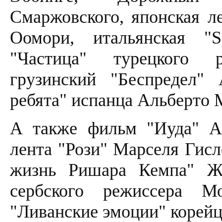
Смаржовского, японская л
Оомори, итальянская "S
"Частица" турецкого 
грузинский "Беспредел" 
ребята" испанца Альберто 
А также фильм "Иуда" Ан
лента "Рози" Марселя Гисл
жизнь Ришара Кемпа" Ж
сербского режиссера 
"Ливанские эмоции" корейц