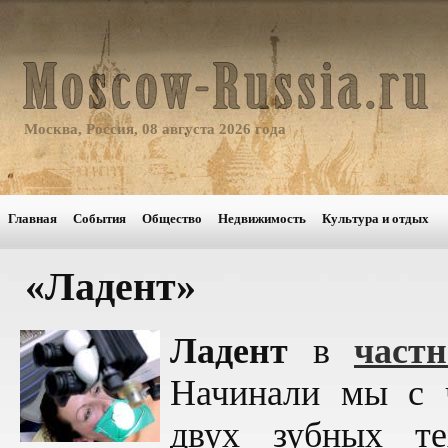
Москва, Россия, 08 августа 2026 года
Главная
События
Общество
Недвижимость
Культура и отдых
«Ладент»
Ладент
в
част
Начинали мы с ч
двух зубных те