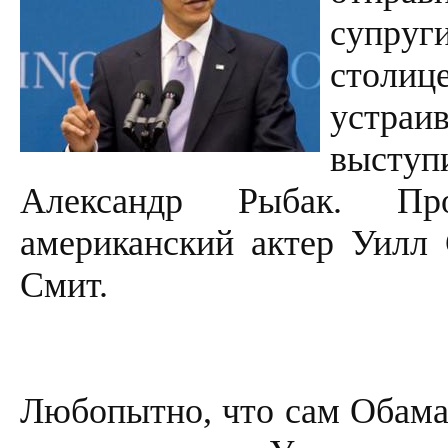
супруг
столи
устраи
высту
Александр Рыбак. Про
американский актер Уилл
Смит.
Любопытно, что сам Обама