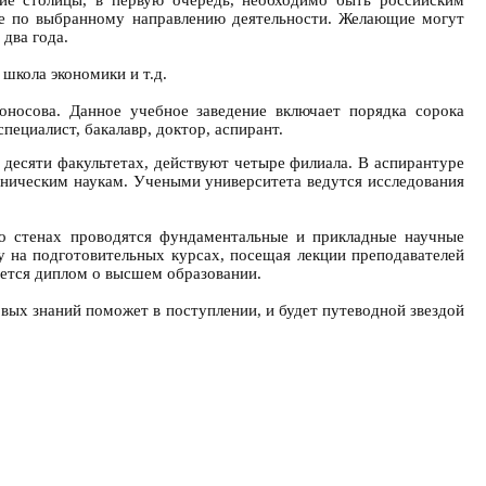
ие по выбранному направлению деятельности. Желающие могут
два года.
кола экономики и т.д.
носова. Данное учебное заведение включает порядка сорока
пециалист, бакалавр, доктор, аспирант.
десяти факультетах, действуют четыре филиала. В аспирантуре
хническим наукам. Учеными университета ведутся исследования
о стенах проводятся фундаментальные и прикладные научные
у на подготовительных курсах, посещая лекции преподавателей
ается диплом о высшем образовании.
овых знаний поможет в поступлении, и будет путеводной звездой