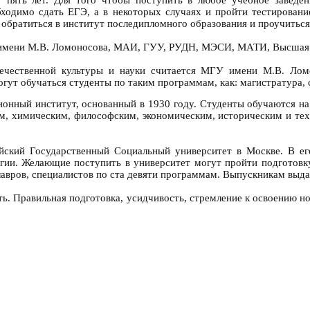
бходимо сдать ЕГЭ, а в некоторых случаях и пройти тестирован
 обратиться в институт последипломного образования и проучиться 
мени М.В. Ломоносова, МАИ, ГУУ, РУДН, МЭСИ, МАТИ, Высшая ш
ечественной культуры и науки считается МГУ имени М.В. Ломо
гут обучаться студенты по таким программам, как: магистратура, с
нный институт, основанный в 1930 году. Студенты обучаются на 
м, химическим, философским, экономическим, историческим и те
ский Государственный Социальный университет в Москве. В ег
гии. Желающие поступить в университет могут пройти подготовк
лавров, специалистов по ста девяти программам. Выпускникам выд
ь. Правильная подготовка, усидчивость, стремление к освоению н