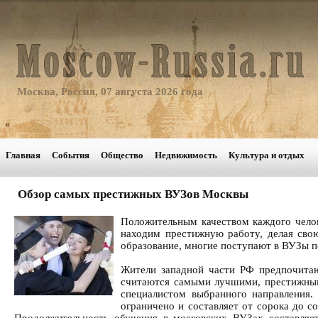
Москва, Россия, 07 августа 2026 года
Главная
События
Общество
Недвижимость
Культура и отдых
Обзор самых престижных ВУЗов Москвы
Положительным качеством каждого челов
находим престижную работу, делая свою
образование, многие поступают в ВУЗы по
Жители западной части РФ предпочита
считаются самыми лучшими, престижным
специалистом выбранного направления.
ограничено и составляет от сорока до с
Продолжительность обучения в московских ВУЗах составляет