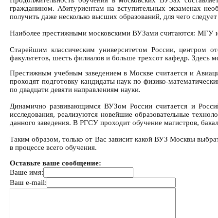
гражданином. Абитуриентам на вступительных экзаменах нео
получить даже несколько высших образований, для чего следует
Наиболее престижными московскими ВУЗами считаются: МГУ и
Старейшим классическим университетом России, центром от
факультетов, шесть филиалов и больше трехсот кафедр. Здесь мо
Престижным учебным заведением в Москве считается и Авиацио
проходят подготовку кандидаты наук по физико-математически
по двадцати девяти направлениям науки.
Динамично развивающимся ВУЗом России считается и Россий
исследования, реализуются новейшие образовательные техноло
данного заведения. В РГСУ проходит обучение магистров, бака
Таким образом, только от Вас зависит какой ВУЗ Москвы выбрат
в процессе всего обучения.
Оставьте ваше сообщение:
Ваше имя:
Ваш e-mail: