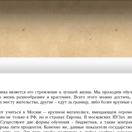
ека является его стремление к лучшей жизни. Мы проходим обуч
 жизнь разнообразнее и красочнее. Всего этого можно достичь
 месту жительства, другие – едут за границу, либо более крупные 
ют учиться в Москве – крупном мегаполисе, вмещающем огромн
и не только в РФ, но и странах Европы. В московских ВУЗах лю
 Существуют две формы обучения - бюджетная, а также контрак
орока пяти процентов. Конечно же, данные показатели государств
 пять лет. Для того чтобы поступить в любое учебное заведе