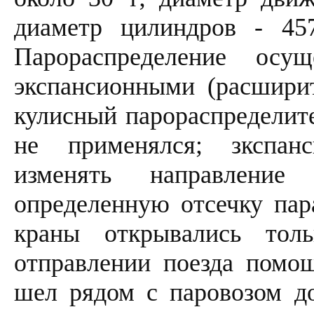
диаметр цилиндров - 4
Парораспределение осу
экспансионными (расширит
кулисный парораспределит
не применялся; зкспан
изменять направление
определенную отсечку пар
краны открывались тол
отправлении поезда помо
шел рядом с паровозом д