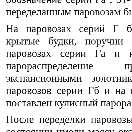
переделанным паровозам бы
На паровозах серий Г б
крытые будки, поручни 
паровозах серии Га и 
парораспределение п
экспансионными золотни
паровозов серии Гб и на 
поставлен кулисный парор
После переделки паровозы
состоянии имели массу око