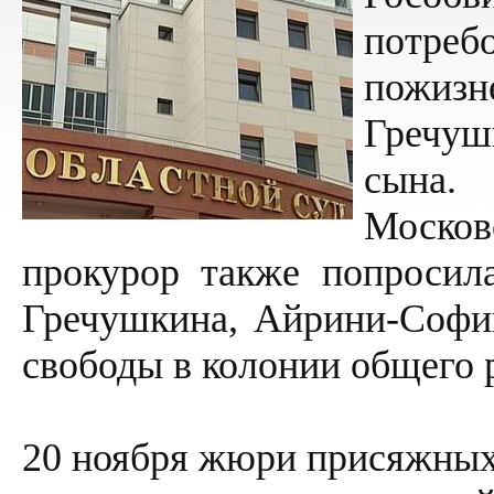
потр
пожизн
Гречу
сына.
Москов
прокурор также попросила
Гречушкина, Айрини-Софии
свободы в колонии общего
20 ноября жюри присяжных