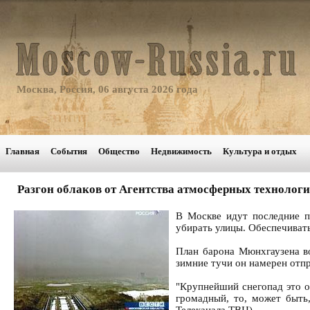
Москва, Россия, 06 августа 2026 года
Главная
События
Общество
Недвижимость
Культура и отдых
Разгон облаков от Агентства атмосферных технолог
В Москве идут последние п
убирать улицы. Обеспечиват
План барона Мюнхгаузена во
зимние тучи он намерен отпр
"Крупнейший снегопад это ос
громадный, то, может быть
Телеканала ТВЦ).