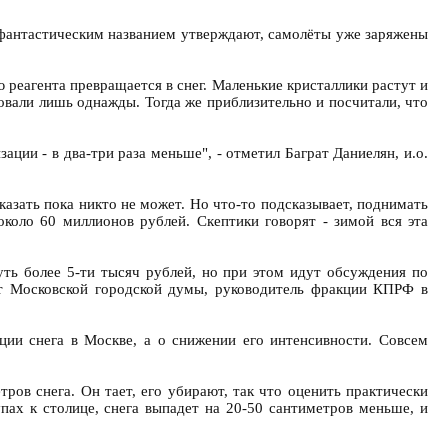
 фантастическим названием утверждают, самолёты уже заряжены
реагента превращается в снег. Маленькие кристаллики растут и
бовали лишь однажды. Тогда же приблизительно и посчитали, что
ии - в два-три раза меньше", - отметил Баграт Даниелян, и.о.
казать пока никто не может. Но что-то подсказывает, поднимать
около 60 миллионов рублей. Скептики говорят - зимой вся эта
уть более 5-ти тысяч рублей, но при этом идут обсуждения по
ат Московской городской думы, руководитель фракции КПРФ в
ции снега в Москве, а о снижении его интенсивности. Совсем
тров снега. Он тает, его убирают, так что оценить практически
упах к столице, снега выпадет на 20-50 сантиметров меньше, и