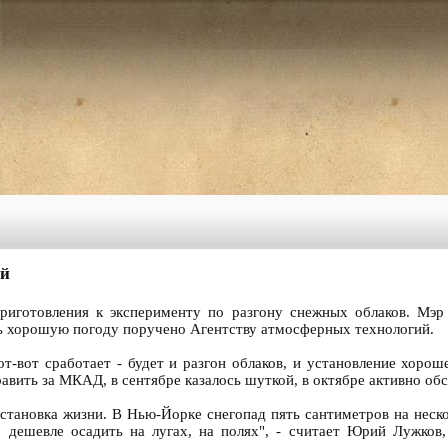
ий
риготовления к эксперименту по разгону снежных облаков. Мэр 
ь хорошую погоду поручено Агентству атмосферных технологий.
т-вот сработает - будет и разгон облаков, и установление хорош
авить за МКАД, в сентябре казалось шуткой, в октябре активно обсу
тановка жизни. В Нью-Йорке снегопад пять сантиметров на несколь
, дешевле осадить на лугах, на полях", - считает Юрий Лужко