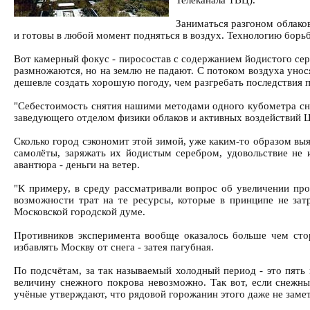
Заниматься разгоном облако
и готовы в любой момент подняться в воздух. Технологию бор
Вот камерный фокус - пиросостав с содержанием йодистого сер
размножаются, но на землю не падают. С потоком воздуха унося
дешевле создать хорошую погоду, чем разгребать последствия 
"Себестоимость снятия нашими методами одного кубометра снег
заведующего отделом физики облаков и активных воздействий Ц
Сколько город сэкономит этой зимой, уже каким-то образом выя
самолёты, заряжать их йодистым серебром, удовольствие не и
авантюра - деньги на ветер.
"К примеру, в среду рассматривали вопрос об увеличении про
возможности трат на те ресурсы, которые в принципе не за
Московской городской думе.
Противников эксперимента вообще оказалось больше чем стор
избавлять Москву от снега - затея пагубная.
По подсчётам, за так называемый холодный период - это пять м
величину снежного покрова невозможно. Так вот, если снежные
учёные утверждают, что рядовой горожанин этого даже не замет