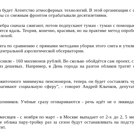
в будет Агентство атмосферных технологий. В этой организации с
ьбы со снежным фронтом отрабатывали десятилетиями.
ебра сначала сжигают, потом подпускают туман - туман с помощью 
тся вдаль. Теория, конечно, красивая, но на практике метод опро
плохой.
а по сравнению с прямыми методами уборки этого снега и утилизац
ентральной аэрологической обсерватории.
снили - 160 миллионов рублей. Во сколько обойдётся сам проект, с
з дешевых. Например, в День города на разгон облаков тратят 
житочного минимума пенсионеров, теперь он будет составлять ч
трагивают социальную сферу", - говорит Андрей Клычков, депут
онников. Учёные сразу оговариваются - речь идёт не о ликвида
есяцев - с ноября по март - в Москве выпадает от 2-х до 2, 5 ме
 облака пару-тройку раз за сезон будут останавливать на подст
ит.