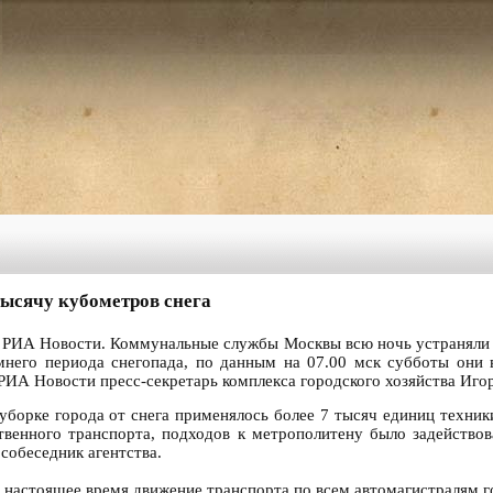
ысячу кубометров снега
 РИА Новости. Коммунальные службы Москвы всю ночь устраняли п
имнего периода снегопада, по данным на 07.00 мск субботы они 
РИА Новости пресс-секретарь комплекса городского хозяйства Иг
 уборке города от снега применялось более 7 тысяч единиц техники
твенного транспорта, подходов к метрополитену было задействов
л собеседник агентства.
в настоящее время движение транспорта по всем автомагистралям 