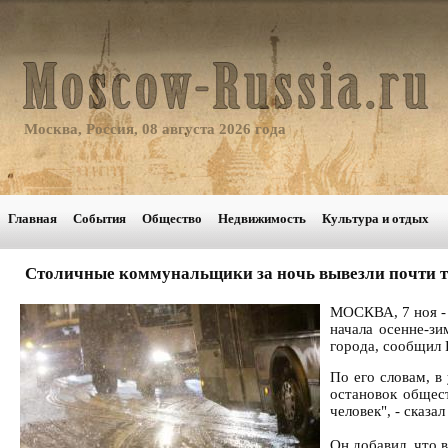
Москва, Россия, 08 августа 2026 года
Главная
События
Общество
Недвижимость
Культура и отдых
Столичные коммунальщики за ночь вывезли почти т
МОСКВА, 7 ноя -
начала осенне-з
города, сообщил 
По его словам, в
остановок общес
человек", - сказа
Он добавил, что 