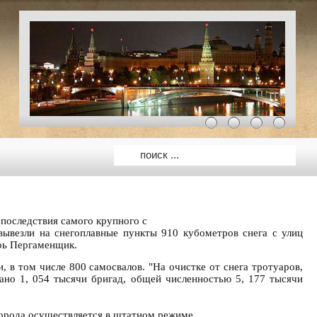
оследствия самого крупного с
вывезли на снегоплавные пункты 910 кубометров снега с улиц
орь Пергаменщик.
, в том числе 800 самосвалов. "На очистке от снега тротуаров,
ано 1, 054 тысячи бригад, общей численностью 5, 177 тысячи
города осуществляется в штатном режиме.