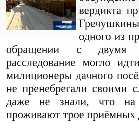
вердикта п
Гречушкин
одного из п
обращении с двумя д
расследование могло идт
милиционеры дачного посё
не пренебрегали своими 
даже не знали, что на 
проживают трое приёмных 