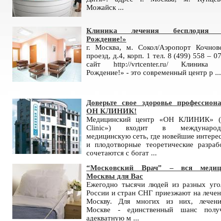
Можайск ...
Клиника лечения бесплодия 
Рождение!»
г. Москва, м. Сокол/Аэропорт Кочнов
проезд, д.4, корп. 1 тел. 8 (499) 558 – 0
сайт http://vrtcenter.ru/ Клиника
Рождение!» - это современный центр р ...
Доверьте свое здоровье профессион
ОН КЛИНИК!
Медицинский центр «ОН КЛИНИК» 
Clinic») входит в международ
медицинскую сеть, где новейшие интере
и плодотворные теоретические разраб
сочетаются с богат ...
“Московский Врач” – вся медиц
Москвы для Вас
Ежегодно тысячи людей из разных уго
России и стран СНГ приезжают на лечен
Москву. Для многих из них, лечен
Москве - единственный шанс полу
адекватную м ...